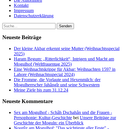
Die Autorinnen
Kontakt
Impressum
Datenschutzerklärung
Neueste Beiträge
Der kleine Akbar erkennt seine Mutter (Weihnachtsspecial
2025)
Haram Begum: „Ritterlichkeit“, Intrigen und Macht am
Mogulhof (Weltfrauentag 2025)
Eine Weihnachtskrippe für Akbar: Weihnachten 1597 in
Lahore (Weihnachtsspecial 2024)
Die Fromme, die Vorlaute und Hexenmilch: der
Mogulherrscher Jahângîr und seine Schwestern
Meine Ziele bis zum 31.12.24
Neueste Kommentare
Sex am Mogulhof - Schâh Dschahân und die Frauen -
Persophonie: Kultur-Geschichte
bei
Unsere Beiträge zur
Geschichte der Moguln: ein Überblick
Nourûz am Mogulhof: "Das wichtigste aller Feste" -