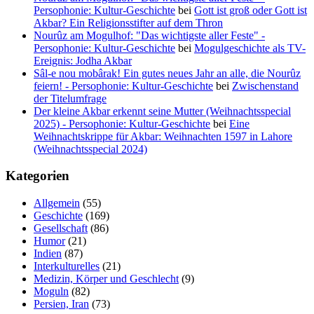
Persophonie: Kultur-Geschichte
bei
Gott ist groß oder Gott ist
Akbar? Ein Religionsstifter auf dem Thron
Nourûz am Mogulhof: "Das wichtigste aller Feste" -
Persophonie: Kultur-Geschichte
bei
Mogulgeschichte als TV-
Ereignis: Jodha Akbar
Sâl-e nou mobârak! Ein gutes neues Jahr an alle, die Nourûz
feiern! - Persophonie: Kultur-Geschichte
bei
Zwischenstand
der Titelumfrage
Der kleine Akbar erkennt seine Mutter (Weihnachtsspecial
2025) - Persophonie: Kultur-Geschichte
bei
Eine
Weihnachtskrippe für Akbar: Weihnachten 1597 in Lahore
(Weihnachtsspecial 2024)
Kategorien
Allgemein
(55)
Geschichte
(169)
Gesellschaft
(86)
Humor
(21)
Indien
(87)
Interkulturelles
(21)
Medizin, Körper und Geschlecht
(9)
Moguln
(82)
Persien, Iran
(73)