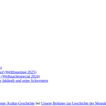
5)
of (Weltfrauentag 2025)
 (Weihnachtsspecial 2024)
 Jahângîr und seine Schwestern
nie: Kultur-Geschichte
bei
Unsere Beiträge zur Geschichte der Moguln