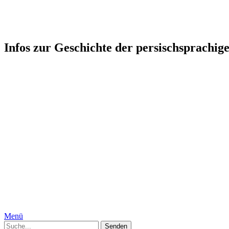
Persophonie: Kultur-Geschicht
Infos zur Geschichte der persischsprachig
Startseite
Humor
Medizin, Körper und Geschlecht
Geschichte
Gesellschaft
Persien, Iran
Moguln
Indien
Interkulturelles
Specials
Die Autorinnen
Kontakt
Impressum
Datenschutzerklärung
Menü