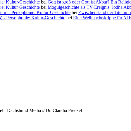
ie: Kultur-Geschichte
bei
Gott ist groß oder Gott ist Akbar? Ein Religi
ie: Kultur-Geschichte
bei
Mogulgeschichte als TV-Ereignis: Jodha Ak
iern! - Persophonie: Kultur-Geschichte
bei
Zwischenstand der Titelumf
5) - Persophonie: Kultur-Geschichte
bei
Eine Weihnachtskrippe für Akb
l - Dachshund Media // Dr. Claudia Preckel