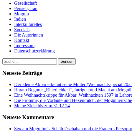
Gesellschaft
Persien, Iran
Moguln
Indien
Interkulturelles
Specials
Die Autorinnen
Kontakt
Impressum
Datenschutzerklärung
Neueste Beiträge
Der kleine Akbar erkennt seine Mutter (Weihnachtsspecial 202
Haram Begum: „Ritterlichkeit“, Intrigen und Macht am Mogulh
Eine Weihnachtskrippe für Akbar: Weihnachten 1597 in Lahore
Die Fromme, die Vorlaute und Hexenmilch: der Mogulherrscher
Meine Ziele bis zum 31.12.24
Neueste Kommentare
Sex am Mogulhof - Schâh Dschahân und die Frauen - Persopho