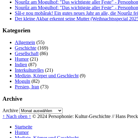
Nourûz am Mogulhof: "Das wichtigste aller Feste" - Persophon
Nourûz am Mogulhof: "Das wichtigste aller Feste" - Persophon
Sâl-e nou mobârak! Ein gutes neues Jahr an alle, die Nourûz fe
Der kleine Akbar erkennt seine Mutter (Weihnachtsspecial 202
Kategorien
Allgemein
(55)
Geschichte
(169)
Gesellschaft
(86)
Humor
(21)
Indien
(87)
Interkulturelles
(21)
Medizin, Körper und Geschlecht
(9)
Moguln
(82)
Persien, Iran
(73)
Archive
Archive
↑ Nach oben ↑
© 2024 Persophonie: Kultur-Geschichte // Hans Precke
Startseite
Humor
Medizin, Körper und Geschlecht