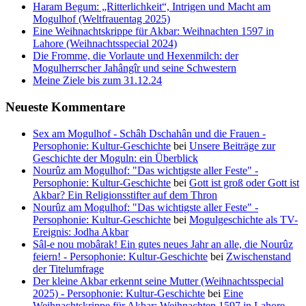
Haram Begum: „Ritterlichkeit“, Intrigen und Macht am
Mogulhof (Weltfrauentag 2025)
Eine Weihnachtskrippe für Akbar: Weihnachten 1597 in
Lahore (Weihnachtsspecial 2024)
Die Fromme, die Vorlaute und Hexenmilch: der
Mogulherrscher Jahângîr und seine Schwestern
Meine Ziele bis zum 31.12.24
Neueste Kommentare
Sex am Mogulhof - Schâh Dschahân und die Frauen -
Persophonie: Kultur-Geschichte
bei
Unsere Beiträge zur
Geschichte der Moguln: ein Überblick
Nourûz am Mogulhof: "Das wichtigste aller Feste" -
Persophonie: Kultur-Geschichte
bei
Gott ist groß oder Gott ist
Akbar? Ein Religionsstifter auf dem Thron
Nourûz am Mogulhof: "Das wichtigste aller Feste" -
Persophonie: Kultur-Geschichte
bei
Mogulgeschichte als TV-
Ereignis: Jodha Akbar
Sâl-e nou mobârak! Ein gutes neues Jahr an alle, die Nourûz
feiern! - Persophonie: Kultur-Geschichte
bei
Zwischenstand
der Titelumfrage
Der kleine Akbar erkennt seine Mutter (Weihnachtsspecial
2025) - Persophonie: Kultur-Geschichte
bei
Eine
Weihnachtskrippe für Akbar: Weihnachten 1597 in Lahore