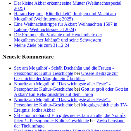
Der kleine Akbar erkennt seine Mutter (Weihnachtsspecial
2025)
Haram Begum: „Ritterlichkeit“, Intrigen und Macht am
Mogulhof (Weltfrauentag 2025)
Eine Weihnachtskrippe für Akbar: Weihnachten 1597 in
Lahore (Weihnachtsspecial 2024)
Die Fromme, die Vorlaute und Hexenmilch: der
Mogulherrscher Jahângîr und seine Schwestern
Meine Ziele bis zum 31.12.24
Neueste Kommentare
Sex am Mogulhof - Schâh Dschahân und die Frauen -
Persophonie: Kultur-Geschichte
bei
Unsere Beiträge zur
Geschichte der Moguln: ein Überblick
Nourûz am Mogulhof: "Das wichtigste aller Feste" -
Persophonie: Kultur-Geschichte
bei
Gott ist groß oder Gott ist
Akbar? Ein Religionsstifter auf dem Thron
Nourûz am Mogulhof: "Das wichtigste aller Feste" -
Persophonie: Kultur-Geschichte
bei
Mogulgeschichte als TV-
Ereignis: Jodha Akbar
Sâl-e nou mobârak! Ein gutes neues Jahr an alle, die Nourûz
feiern! - Persophonie: Kultur-Geschichte
bei
Zwischenstand
der Titelumfrage