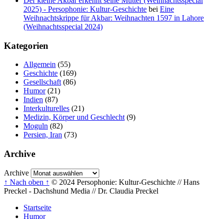
Der kleine Akbar erkennt seine Mutter (Weihnachtsspecial
2025) - Persophonie: Kultur-Geschichte
bei
Eine
Weihnachtskrippe für Akbar: Weihnachten 1597 in Lahore
(Weihnachtsspecial 2024)
Kategorien
Allgemein
(55)
Geschichte
(169)
Gesellschaft
(86)
Humor
(21)
Indien
(87)
Interkulturelles
(21)
Medizin, Körper und Geschlecht
(9)
Moguln
(82)
Persien, Iran
(73)
Archive
Archive
↑ Nach oben ↑
© 2024 Persophonie: Kultur-Geschichte // Hans
Preckel - Dachshund Media // Dr. Claudia Preckel
Startseite
Humor