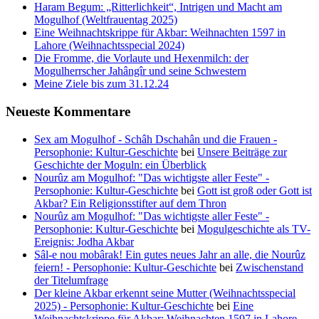
Haram Begum: „Ritterlichkeit“, Intrigen und Macht am
Mogulhof (Weltfrauentag 2025)
Eine Weihnachtskrippe für Akbar: Weihnachten 1597 in
Lahore (Weihnachtsspecial 2024)
Die Fromme, die Vorlaute und Hexenmilch: der
Mogulherrscher Jahângîr und seine Schwestern
Meine Ziele bis zum 31.12.24
Neueste Kommentare
Sex am Mogulhof - Schâh Dschahân und die Frauen -
Persophonie: Kultur-Geschichte
bei
Unsere Beiträge zur
Geschichte der Moguln: ein Überblick
Nourûz am Mogulhof: "Das wichtigste aller Feste" -
Persophonie: Kultur-Geschichte
bei
Gott ist groß oder Gott ist
Akbar? Ein Religionsstifter auf dem Thron
Nourûz am Mogulhof: "Das wichtigste aller Feste" -
Persophonie: Kultur-Geschichte
bei
Mogulgeschichte als TV-
Ereignis: Jodha Akbar
Sâl-e nou mobârak! Ein gutes neues Jahr an alle, die Nourûz
feiern! - Persophonie: Kultur-Geschichte
bei
Zwischenstand
der Titelumfrage
Der kleine Akbar erkennt seine Mutter (Weihnachtsspecial
2025) - Persophonie: Kultur-Geschichte
bei
Eine
Weihnachtskrippe für Akbar: Weihnachten 1597 in Lahore