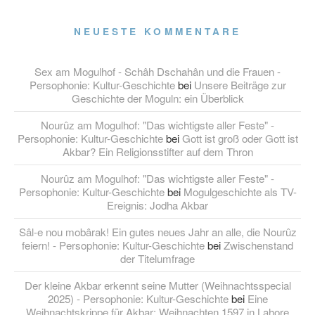
NEUESTE KOMMENTARE
Sex am Mogulhof - Schâh Dschahân und die Frauen -
Persophonie: Kultur-Geschichte
bei
Unsere Beiträge zur
Geschichte der Moguln: ein Überblick
Nourûz am Mogulhof: "Das wichtigste aller Feste" -
Persophonie: Kultur-Geschichte
bei
Gott ist groß oder Gott ist
Akbar? Ein Religionsstifter auf dem Thron
Nourûz am Mogulhof: "Das wichtigste aller Feste" -
Persophonie: Kultur-Geschichte
bei
Mogulgeschichte als TV-
Ereignis: Jodha Akbar
Sâl-e nou mobârak! Ein gutes neues Jahr an alle, die Nourûz
feiern! - Persophonie: Kultur-Geschichte
bei
Zwischenstand
der Titelumfrage
Der kleine Akbar erkennt seine Mutter (Weihnachtsspecial
2025) - Persophonie: Kultur-Geschichte
bei
Eine
Weihnachtskrippe für Akbar: Weihnachten 1597 in Lahore