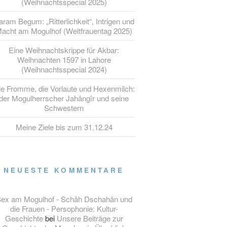
(Weihnachtsspecial 2025)
ram Begum: „Ritterlichkeit“, Intrigen und
acht am Mogulhof (Weltfrauentag 2025)
Eine Weihnachtskrippe für Akbar:
Weihnachten 1597 in Lahore
(Weihnachtsspecial 2024)
ie Fromme, die Vorlaute und Hexenmilch:
der Mogulherrscher Jahângîr und seine
Schwestern
Meine Ziele bis zum 31.12.24
NEUESTE KOMMENTARE
ex am Mogulhof - Schâh Dschahân und
die Frauen - Persophonie: Kultur-
Geschichte
bei
Unsere Beiträge zur