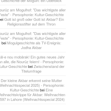
Geschichte der Moguln: ein Überblick
ourûz am Mogulhof: "Das wichtigste aller
Feste" - Persophonie: Kultur-Geschichte
bei
Gott ist groß oder Gott ist Akbar? Ein
Religionsstifter auf dem Thron
ourûz am Mogulhof: "Das wichtigste aller
Feste" - Persophonie: Kultur-Geschichte
bei
Mogulgeschichte als TV-Ereignis:
Jodha Akbar
âl-e nou mobârak! Ein gutes neues Jahr
an alle, die Nourûz feiern! - Persophonie:
ultur-Geschichte
bei
Zwischenstand der
Titelumfrage
Der kleine Akbar erkennt seine Mutter
Weihnachtsspecial 2025) - Persophonie:
Kultur-Geschichte
bei
Eine
eihnachtskrippe für Akbar: Weihnachten
597 in Lahore (Weihnachtsspecial 2024)