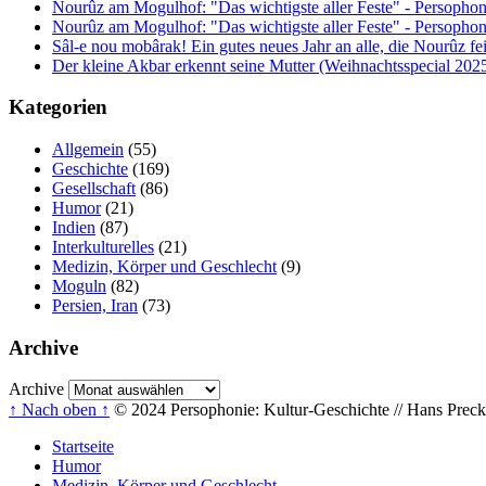
Nourûz am Mogulhof: "Das wichtigste aller Feste" - Persophon
Nourûz am Mogulhof: "Das wichtigste aller Feste" - Persophon
Sâl-e nou mobârak! Ein gutes neues Jahr an alle, die Nourûz fe
Der kleine Akbar erkennt seine Mutter (Weihnachtsspecial 202
Kategorien
Allgemein
(55)
Geschichte
(169)
Gesellschaft
(86)
Humor
(21)
Indien
(87)
Interkulturelles
(21)
Medizin, Körper und Geschlecht
(9)
Moguln
(82)
Persien, Iran
(73)
Archive
Archive
↑ Nach oben ↑
© 2024 Persophonie: Kultur-Geschichte // Hans Precke
Startseite
Humor
Medizin, Körper und Geschlecht