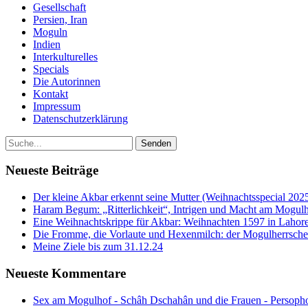
Gesellschaft
Persien, Iran
Moguln
Indien
Interkulturelles
Specials
Die Autorinnen
Kontakt
Impressum
Datenschutzerklärung
Neueste Beiträge
Der kleine Akbar erkennt seine Mutter (Weihnachtsspecial 202
Haram Begum: „Ritterlichkeit“, Intrigen und Macht am Mogulh
Eine Weihnachtskrippe für Akbar: Weihnachten 1597 in Lahore
Die Fromme, die Vorlaute und Hexenmilch: der Mogulherrscher
Meine Ziele bis zum 31.12.24
Neueste Kommentare
Sex am Mogulhof - Schâh Dschahân und die Frauen - Persopho