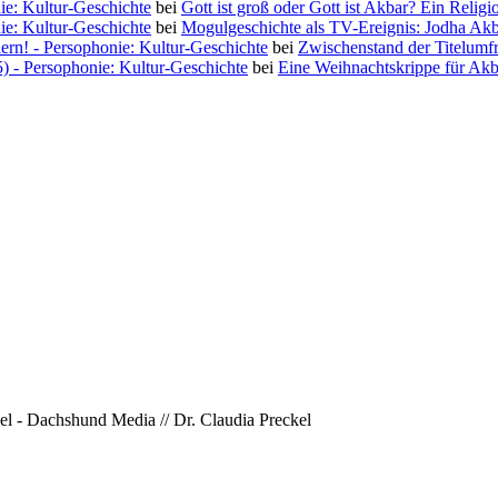
ie: Kultur-Geschichte
bei
Gott ist groß oder Gott ist Akbar? Ein Religi
ie: Kultur-Geschichte
bei
Mogulgeschichte als TV-Ereignis: Jodha Ak
iern! - Persophonie: Kultur-Geschichte
bei
Zwischenstand der Titelumf
5) - Persophonie: Kultur-Geschichte
bei
Eine Weihnachtskrippe für Akb
l - Dachshund Media // Dr. Claudia Preckel