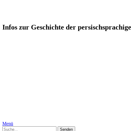
Persophonie: Kultur-Geschicht
Infos zur Geschichte der persischsprachig
Startseite
Humor
Medizin, Körper und Geschlecht
Geschichte
Gesellschaft
Persien, Iran
Moguln
Indien
Interkulturelles
Specials
Die Autorinnen
Kontakt
Impressum
Datenschutzerklärung
Menü