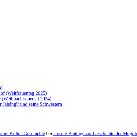
5)
of (Weltfrauentag 2025)
 (Weihnachtsspecial 2024)
 Jahângîr und seine Schwestern
nie: Kultur-Geschichte
bei
Unsere Beiträge zur Geschichte der Moguln