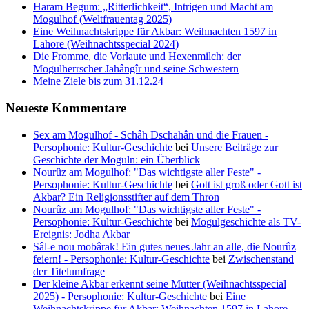
Haram Begum: „Ritterlichkeit“, Intrigen und Macht am
Mogulhof (Weltfrauentag 2025)
Eine Weihnachtskrippe für Akbar: Weihnachten 1597 in
Lahore (Weihnachtsspecial 2024)
Die Fromme, die Vorlaute und Hexenmilch: der
Mogulherrscher Jahângîr und seine Schwestern
Meine Ziele bis zum 31.12.24
Neueste Kommentare
Sex am Mogulhof - Schâh Dschahân und die Frauen -
Persophonie: Kultur-Geschichte
bei
Unsere Beiträge zur
Geschichte der Moguln: ein Überblick
Nourûz am Mogulhof: "Das wichtigste aller Feste" -
Persophonie: Kultur-Geschichte
bei
Gott ist groß oder Gott ist
Akbar? Ein Religionsstifter auf dem Thron
Nourûz am Mogulhof: "Das wichtigste aller Feste" -
Persophonie: Kultur-Geschichte
bei
Mogulgeschichte als TV-
Ereignis: Jodha Akbar
Sâl-e nou mobârak! Ein gutes neues Jahr an alle, die Nourûz
feiern! - Persophonie: Kultur-Geschichte
bei
Zwischenstand
der Titelumfrage
Der kleine Akbar erkennt seine Mutter (Weihnachtsspecial
2025) - Persophonie: Kultur-Geschichte
bei
Eine
Weihnachtskrippe für Akbar: Weihnachten 1597 in Lahore