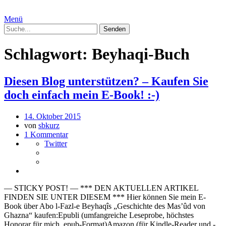
Menü
Schlagwort:
Beyhaqi-Buch
Diesen Blog unterstützen? – Kaufen Sie
doch einfach mein E-Book! :-)
14. Oktober 2015
von
sbkurz
1 Kommentar
Twitter
— STICKY POST! — *** DEN AKTUELLEN ARTIKEL
FINDEN SIE UNTER DIESEM *** Hier können Sie mein E-
Book über Abo l-Fazl-e Beyhaqîs „Geschichte des Mas’ûd von
Ghazna“ kaufen:Epubli (umfangreiche Leseprobe, höchstes
Honorar für mich, epub-Format)Amazon (für Kindle-Reader und -