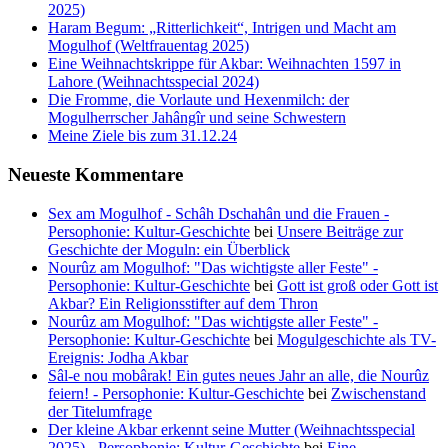
2025)
Haram Begum: „Ritterlichkeit“, Intrigen und Macht am
Mogulhof (Weltfrauentag 2025)
Eine Weihnachtskrippe für Akbar: Weihnachten 1597 in
Lahore (Weihnachtsspecial 2024)
Die Fromme, die Vorlaute und Hexenmilch: der
Mogulherrscher Jahângîr und seine Schwestern
Meine Ziele bis zum 31.12.24
Neueste Kommentare
Sex am Mogulhof - Schâh Dschahân und die Frauen -
Persophonie: Kultur-Geschichte
bei
Unsere Beiträge zur
Geschichte der Moguln: ein Überblick
Nourûz am Mogulhof: "Das wichtigste aller Feste" -
Persophonie: Kultur-Geschichte
bei
Gott ist groß oder Gott ist
Akbar? Ein Religionsstifter auf dem Thron
Nourûz am Mogulhof: "Das wichtigste aller Feste" -
Persophonie: Kultur-Geschichte
bei
Mogulgeschichte als TV-
Ereignis: Jodha Akbar
Sâl-e nou mobârak! Ein gutes neues Jahr an alle, die Nourûz
feiern! - Persophonie: Kultur-Geschichte
bei
Zwischenstand
der Titelumfrage
Der kleine Akbar erkennt seine Mutter (Weihnachtsspecial
2025) - Persophonie: Kultur-Geschichte
bei
Eine