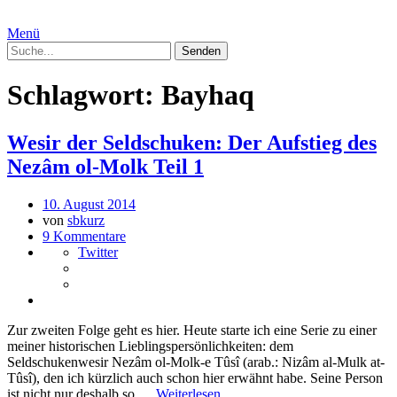
Menü
Schlagwort:
Bayhaq
Wesir der Seldschuken: Der Aufstieg des
Nezâm ol-Molk Teil 1
10. August 2014
von
sbkurz
9 Kommentare
Twitter
Zur zweiten Folge geht es hier. Heute starte ich eine Serie zu einer
meiner historischen Lieblingspersönlichkeiten: dem
Seldschukenwesir Nezâm ol-Molk-e Tûsî (arab.: Nizâm al-Mulk at-
Tûsî), den ich kürzlich auch schon hier erwähnt habe. Seine Person
ist nicht nur deshalb so …
Weiterlesen