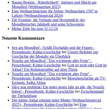
Haram Begum: „Ritterlichkeit“, Intrigen und Macht am
Mogulhof (Weltfrauentag 2025)
Eine Weihnachtskrippe für Akbar: Weihnachten 1597 in
Lahore (Weihnachtsspecial 2024)
Die Fromme, die Vorlaute und Hexenmilch: der
Mogulherrscher Jahângîr und seine Schwestern
Meine Ziele bis zum 31.12.24
Neueste Kommentare
Sex am Mogulhof - Schâh Dschahân und die Frauen -
Persophonie: Kultur-Geschichte
bei
Unsere Beiträge zur
Geschichte der Moguln: ein Überblick
Nourûz am Mogulhof: "Das wichtigste aller Feste" -
Persophonie: Kultur-Geschichte
bei
Gott ist groß oder Gott ist
Akbar? Ein Religionsstifter auf dem Thron
Nourûz am Mogulhof: "Das wichtigste aller Feste" -
Persophonie: Kultur-Geschichte
bei
Mogulgeschichte als TV-
Ereignis: Jodha Akbar
Sâl-e nou mobârak! Ein gutes neues Jahr an alle, die Nourûz
feiern! - Persophonie: Kultur-Geschichte
bei
Zwischenstand
der Titelumfrage
Der kleine Akbar erkennt seine Mutter (Weihnachtsspecial
2025) - Persophonie: Kultur-Geschichte
bei
Eine
Weihnachtskrippe für Akbar: Weihnachten 1597 in Lahore