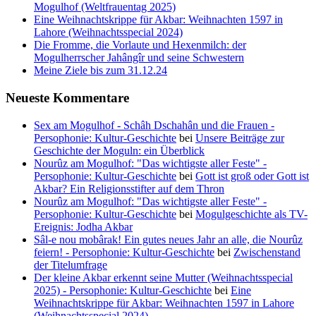
Mogulhof (Weltfrauentag 2025)
Eine Weihnachtskrippe für Akbar: Weihnachten 1597 in
Lahore (Weihnachtsspecial 2024)
Die Fromme, die Vorlaute und Hexenmilch: der
Mogulherrscher Jahângîr und seine Schwestern
Meine Ziele bis zum 31.12.24
Neueste Kommentare
Sex am Mogulhof - Schâh Dschahân und die Frauen -
Persophonie: Kultur-Geschichte
bei
Unsere Beiträge zur
Geschichte der Moguln: ein Überblick
Nourûz am Mogulhof: "Das wichtigste aller Feste" -
Persophonie: Kultur-Geschichte
bei
Gott ist groß oder Gott ist
Akbar? Ein Religionsstifter auf dem Thron
Nourûz am Mogulhof: "Das wichtigste aller Feste" -
Persophonie: Kultur-Geschichte
bei
Mogulgeschichte als TV-
Ereignis: Jodha Akbar
Sâl-e nou mobârak! Ein gutes neues Jahr an alle, die Nourûz
feiern! - Persophonie: Kultur-Geschichte
bei
Zwischenstand
der Titelumfrage
Der kleine Akbar erkennt seine Mutter (Weihnachtsspecial
2025) - Persophonie: Kultur-Geschichte
bei
Eine
Weihnachtskrippe für Akbar: Weihnachten 1597 in Lahore
(Weihnachtsspecial 2024)