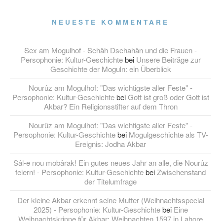
NEUESTE KOMMENTARE
Sex am Mogulhof - Schâh Dschahân und die Frauen -
Persophonie: Kultur-Geschichte
bei
Unsere Beiträge zur
Geschichte der Moguln: ein Überblick
Nourûz am Mogulhof: "Das wichtigste aller Feste" -
Persophonie: Kultur-Geschichte
bei
Gott ist groß oder Gott ist
Akbar? Ein Religionsstifter auf dem Thron
Nourûz am Mogulhof: "Das wichtigste aller Feste" -
Persophonie: Kultur-Geschichte
bei
Mogulgeschichte als TV-
Ereignis: Jodha Akbar
Sâl-e nou mobârak! Ein gutes neues Jahr an alle, die Nourûz
feiern! - Persophonie: Kultur-Geschichte
bei
Zwischenstand
der Titelumfrage
Der kleine Akbar erkennt seine Mutter (Weihnachtsspecial
2025) - Persophonie: Kultur-Geschichte
bei
Eine
Weihnachtskrippe für Akbar: Weihnachten 1597 in Lahore