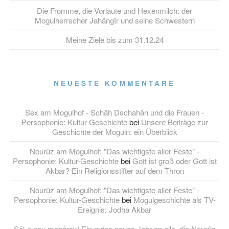
Die Fromme, die Vorlaute und Hexenmilch: der
Mogulherrscher Jahângîr und seine Schwestern
Meine Ziele bis zum 31.12.24
NEUESTE KOMMENTARE
Sex am Mogulhof - Schâh Dschahân und die Frauen -
Persophonie: Kultur-Geschichte
bei
Unsere Beiträge zur
Geschichte der Moguln: ein Überblick
Nourûz am Mogulhof: "Das wichtigste aller Feste" -
Persophonie: Kultur-Geschichte
bei
Gott ist groß oder Gott ist
Akbar? Ein Religionsstifter auf dem Thron
Nourûz am Mogulhof: "Das wichtigste aller Feste" -
Persophonie: Kultur-Geschichte
bei
Mogulgeschichte als TV-
Ereignis: Jodha Akbar
Sâl-e nou mobârak! Ein gutes neues Jahr an alle, die Nourûz